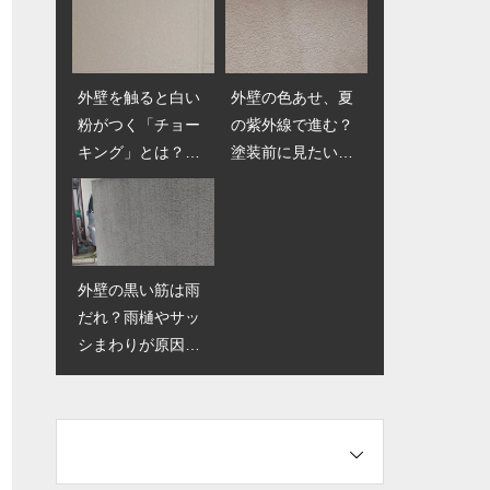
外壁を触ると白い
北面の外壁だけコ
外壁の色あせ、夏
高圧洗浄はなぜ必
粉がつく「チョー
ケっぽい…冬のう
の紫外線で進む？
要？横浜の外壁塗
キング」とは？夏
ちにやるべき対策
塗装前に見たい劣
装における下地処
に確認したい劣化
化サイン
理の重要性
サイン
外壁の黒い筋は雨
梅雨明けにカビ臭
だれ？雨樋やサッ
い部屋…外壁や窓
シまわりが原因に
まわりの雨漏りが
なることも
原因かもしれませ
ん