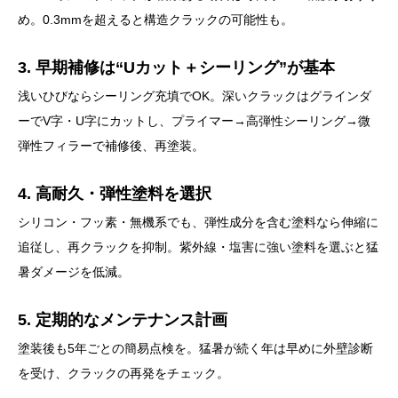
め。0.3mmを超えると構造クラックの可能性も。
3. 早期補修は“Uカット＋シーリング”が基本
浅いひびならシーリング充填でOK。深いクラックはグラインダ
ーでV字・U字にカットし、プライマー→高弾性シーリング→微
弾性フィラーで補修後、再塗装。
4. 高耐久・弾性塗料を選択
シリコン・フッ素・無機系でも、弾性成分を含む塗料なら伸縮に
追従し、再クラックを抑制。紫外線・塩害に強い塗料を選ぶと猛
暑ダメージを低減。
5. 定期的なメンテナンス計画
塗装後も5年ごとの簡易点検を。猛暑が続く年は早めに外壁診断
を受け、クラックの再発をチェック。