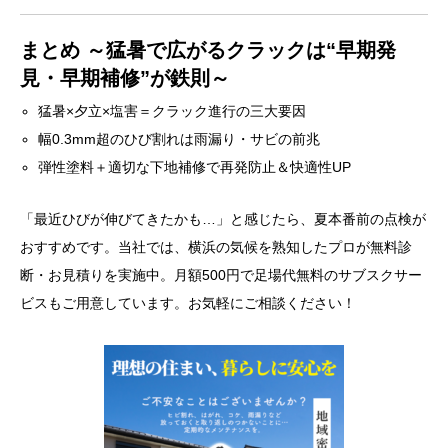
まとめ ～猛暑で広がるクラックは“早期発
見・早期補修”が鉄則～
猛暑×夕立×塩害＝クラック進行の三大要因
幅0.3mm超のひび割れは雨漏り・サビの前兆
弾性塗料＋適切な下地補修で再発防止＆快適性UP
「最近ひびが伸びてきたかも…」と感じたら、夏本番前の点検が
おすすめです。当社では、横浜の気候を熟知したプロが無料診
断・お見積りを実施中。月額500円で足場代無料のサブスクサー
ビスもご用意しています。お気軽にご相談ください！