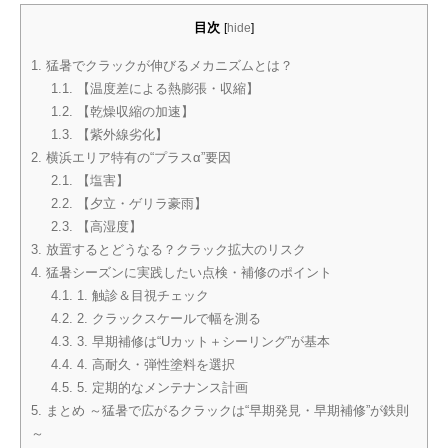
目次
[
hide
]
1.
猛暑でクラックが伸びるメカニズムとは？
1.1.
【温度差による熱膨張・収縮】
1.2.
【乾燥収縮の加速】
1.3.
【紫外線劣化】
2.
横浜エリア特有の“プラスα”要因
2.1.
【塩害】
2.2.
【夕立・ゲリラ豪雨】
2.3.
【高湿度】
3.
放置するとどうなる？クラック拡大のリスク
4.
猛暑シーズンに実践したい点検・補修のポイント
4.1.
1. 触診＆目視チェック
4.2.
2. クラックスケールで幅を測る
4.3.
3. 早期補修は“Uカット＋シーリング”が基本
4.4.
4. 高耐久・弾性塗料を選択
4.5.
5. 定期的なメンテナンス計画
5.
まとめ ～猛暑で広がるクラックは“早期発見・早期補修”が鉄則
～