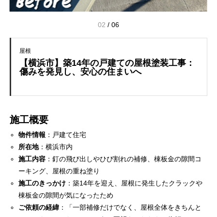
02
/
06
屋根
【横浜市】築14年の戸建ての屋根塗装工事：
傷みを発見し、安心の住まいへ
施工概要
物件情報
：戸建て住宅
所在地
：横浜市内
施工内容
：釘の飛び出しやひび割れの補修、棟板金の隙間コ
ーキング、屋根の重ね塗り
施工のきっかけ
：築14年を迎え、屋根に発生したクラックや
棟板金の隙間が気になったため
ご依頼の経緯
：「一部補修だけでなく、屋根全体をきちんと